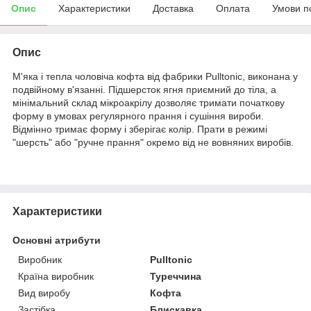
Опис
Характеристики
Доставка
Оплата
Умови п
Опис
М'яка і тепла чоловіча кофта від фабрики Pulltonic, виконана у
подвійному в'язанні. Підшерсток ягня приємний до тіла, а
мінімальний склад мікроакрілу дозволяє тримати початкову
форму в умовах регулярного прання і сушіння вироби.
Відмінно тримає форму і зберігає колір. Прати в режимі
"шерсть" або "ручне прання" окремо від не вовняних виробів.
Характеристики
Основні атрибути
Виробник
Pulltonic
Країна виробник
Туреччина
Вид виробу
Кофта
Застібка
Блискавка