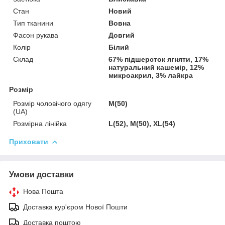
Стан
Новий
Тип тканини
Вовна
Фасон рукава
Довгий
Колір
Білий
Склад
67% підшерсток ягняти, 17%
натуральний кашемір, 12%
микроакрил, 3% лайкра
Розмір
Розмір чоловічого одягу
M(50)
(UA)
Розмірна лінійка
L(52), M(50), XL(54)
Приховати
Умови доставки
Нова Пошта
Доставка кур'єром Нової Пошти
Доставка поштою