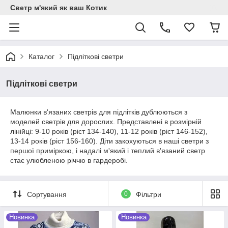
Светр м'який як ваш Котик
Каталог
Підліткові светри
Підліткові светри
Малюнки в'язаних светрів для підлітків дублюються з
моделей светрів для дорослих. Представлені в розмірній
лінійці: 9-10 років (ріст 134-140), 11-12 років (ріст 146-152),
13-14 років (ріст 156-160). Діти закохуються в наші светри з
першої приміркою, і надалі м'який і теплий в'язаний светр
стає улюбленою річчю в гардеробі.
Сортування
0
Фільтри
Новинка
Новинка