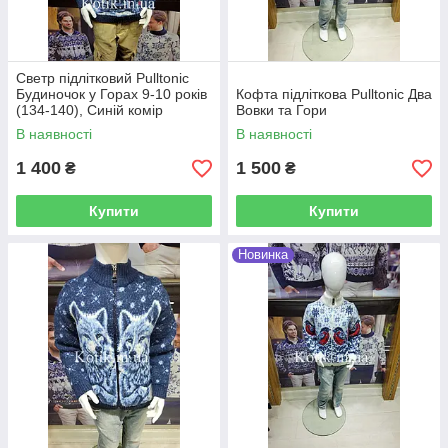
Светр підлітковий Pulltonic
Будиночок у Горах 9-10 років
Кофта підліткова Pulltonic Два
(134-140), Синій комір
Вовки та Гори
В наявності
В наявності
1 400
1 500
₴
₴
Купити
Купити
Новинка