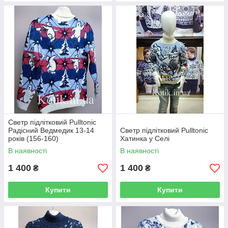
Светр підлітковий Pulltonic
Радісний Ведмедик 13-14
Светр підлітковий Pulltonic
років (156-160)
Хатинка у Селі
В наявності
В наявності
1 400
1 400
₴
₴
Купити
Купити