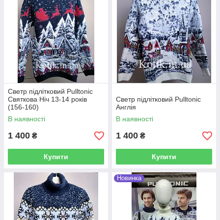
Светр підлітковий Pulltonic
Святкова Ніч 13-14 років
Светр підлітковий Pulltonic
(156-160)
Англія
В наявності
В наявності
1 400
1 400
₴
₴
Купити
Купити
Новинка