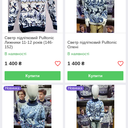
Светр підлітковий Pulltonic
Лижники 11-12 років (146-
Светр підлітковий Pulltonic
152)
Олені
В наявності
В наявності
1 400
1 400
₴
₴
Купити
Купити
Новинка
Новинка