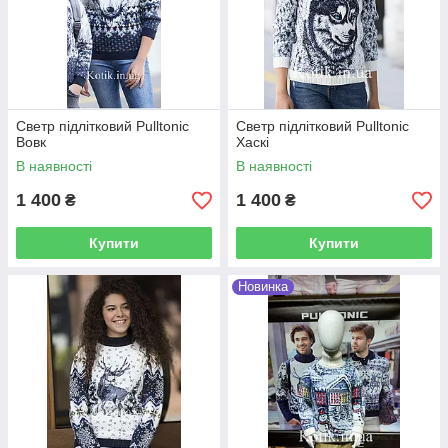
Светр підлітковий Pulltonic
Светр підлітковий Pulltonic
Вовк
Хаскі
В наявності
В наявності
1 400
1 400
₴
₴
Купити
Купити
Новинка