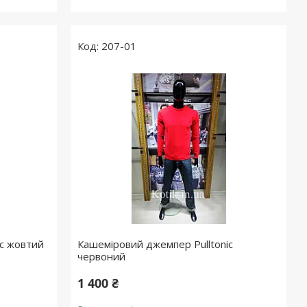
207-01
ic жовтий
Кашеміровий джемпер Pulltonic
червоний
1 400 ₴