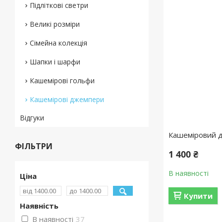
Підліткові светри
Великі розміри
Сімейна колекція
Шапки і шарфи
Кашемірові гольфи
Кашемірові джемпери
Відгуки
Кашеміровий д
ФІЛЬТРИ
1 400 ₴
В наявності
Ціна
Купити
Наявність
В наявності
37