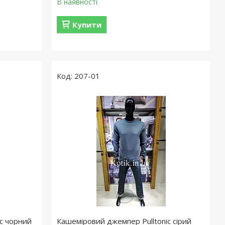
В наявності
Купити
207-01
c чорний
Кашеміровий джемпер Pulltonic сірий