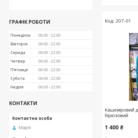
207-01
ГРАФІК РОБОТИ
Понеділок
06:00
22:00
Вівторок
06:00
22:00
Середа
06:00
22:00
Четвер
06:00
22:00
Пʼятниця
06:00
22:00
Субота
06:00
22:00
Неділя
06:00
22:00
КОНТАКТИ
Кашеміровий д
бірюзовий
1 400 ₴
Марія