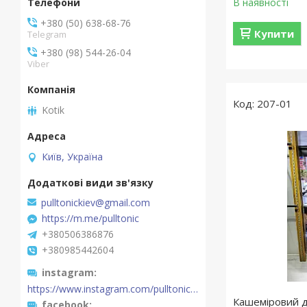
В наявності
+380 (50) 638-68-76
Купити
Telegram
+380 (98) 544-26-04
Viber
207-01
Kotik
Київ, Україна
pulltonickiev@gmail.com
https://m.me/pulltonic
+380506386876
+380985442604
instagram
https://www.instagram.com/pulltonickiev/
Кашеміровий д
facebook