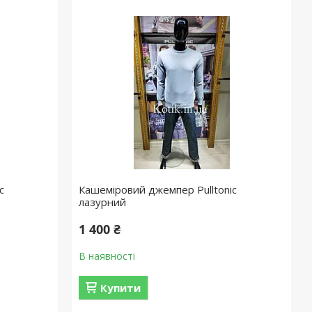
c
Кашеміровий джемпер Pulltonic
лазурний
1 400 ₴
В наявності
Купити