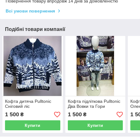
Повернення товару впродовж 14 днів за домовленістю
Всі умови повернення
Подібні товари компанії
Кофта дитяча Pulltonic
Кофта підліткова Pulltonic
Кофт
Сніговий ліс
Два Вовки та Гори
Олен
1 500
1 500
1 5
₴
₴
Купити
Купити