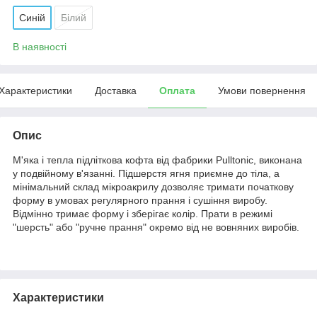
Синій
Білий
В наявності
Характеристики
Доставка
Оплата
Умови повернення
Опис
М'яка і тепла підліткова кофта від фабрики Pulltonic, виконана
у подвійному в'язанні. Підшерстя ягня приємне до тіла, а
мінімальний склад мікроакрилу дозволяє тримати початкову
форму в умовах регулярного прання і сушіння виробу.
Відмінно тримає форму і зберігає колір. Прати в режимі
"шерсть" або "ручне прання" окремо від не вовняних виробів.
Характеристики