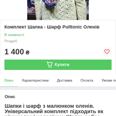
Комплект Шапка - Шарф Pulltonic Оленів
В наявності
Роздріб
1 400
₴
Купити
Опис
Характеристики
Доставка
Оплата
Умови п
Опис
Шапки і шарф з малюнком оленів.
Універсальний комплект підходить як