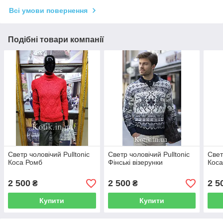
Всі умови повернення
Подібні товари компанії
Светр чоловічий Pulltonic
Светр чоловічий Pulltonic
Свет
Коса Ромб
Фінські візерунки
Коса
2 500
2 500
2 5
₴
₴
Купити
Купити