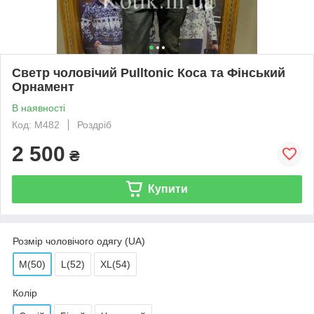
Светр чоловічий Pulltonic Коса та Фінський
Орнамент
В наявності
Код: M482
Роздріб
2 500
₴
Купити
Розмір чоловічого одягу (UA)
M(50)
L(52)
XL(54)
Колір