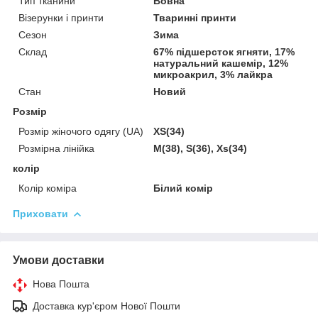
Тип тканини
Вовна
Візерунки і принти
Тваринні принти
Сезон
Зима
Склад
67% підшерсток ягняти, 17%
натуральний кашемір, 12%
микроакрил, 3% лайкра
Стан
Новий
Розмір
Розмір жіночого одягу (UA)
XS(34)
Розмірна лінійка
M(38), S(36), Xs(34)
колір
Колір коміра
Білий комір
Приховати
Умови доставки
Нова Пошта
Доставка кур'єром Нової Пошти