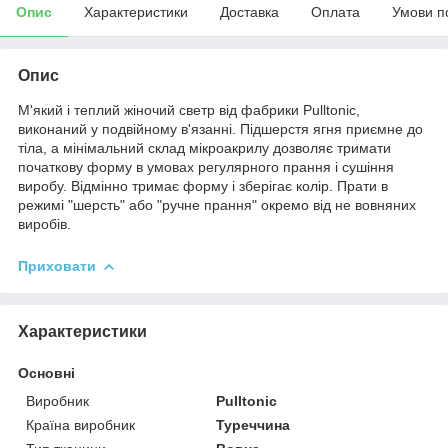
Опис
Характеристики
Доставка
Оплата
Умови п
Опис
М'який і теплий жіночий светр від фабрики Pulltonic,
виконаний у подвійному в'язанні. Підшерстя ягня приємне до
тіла, а мінімальний склад мікроакрилу дозволяє тримати
початкову форму в умовах регулярного прання і сушіння
виробу. Відмінно тримає форму і зберігає колір. Прати в
режимі "шерсть" або "ручне прання" окремо від не вовняних
виробів.
Приховати
Характеристики
Основні
Виробник
Pulltonic
Країна виробник
Туреччина